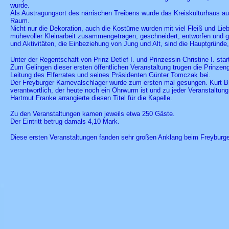
wurde.
Als Austragungsort des närrischen Treibens wurde das Kreiskulturhaus au
Raum.
Nicht nur die Dekoration, auch die Kostüme wurden mit viel Fleiß und Lie
mühevoller Kleinarbeit zusammengetragen, geschneidert, entworfen und geb
und Aktivitäten, die Einbeziehung von Jung und Alt, sind die Hauptgründe
Unter der Regentschaft von Prinz Detlef I. und Prinzessin Christine I. sta
Zum Gelingen dieser ersten öffentlichen Veranstaltung trugen die Prinzeng
Leitung des Elferrates und seines Präsidenten Günter Tomczak bei.
Der Freyburger Karnevalschlager wurde zum ersten mal gesungen. Kurt Bro
verantwortlich, der heute noch ein Ohrwurm ist und zu jeder Veranstaltung
Hartmut Franke arrangierte diesen Titel für die Kapelle.
Zu den Veranstaltungen kamen jeweils etwa 250 Gäste.
Der Eintritt betrug damals 4,10 Mark.
Diese ersten Veranstaltungen fanden sehr großen Anklang beim Freyburg