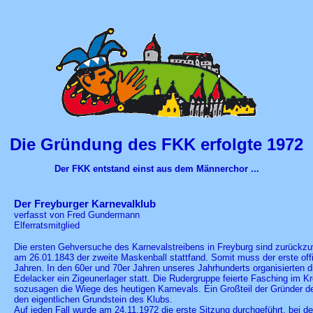
Die Gründung des FKK erfolgte 1972
Der FKK entstand einst aus dem Männerchor ...
Der Freyburger Karnevalklub
verfasst von Fred Gundermann
Elferratsmitglied
Die ersten Gehversuche des Karnevalstreibens in Freyburg sind zurückzuve
am 26.01.1843 der zweite Maskenball stattfand. Somit muss der erste off
Jahren. In den 60er und 70er Jahren unseres Jahrhunderts organisierten
Edelacker ein Zigeunerlager statt. Die Rudergruppe feierte Fasching im
sozusagen die Wiege des heutigen Karnevals. Ein Großteil der Gründer d
den eigentlichen Grundstein des Klubs.
Auf jeden Fall wurde am 24.11.1972 die erste Sitzung durchgeführt, bei de