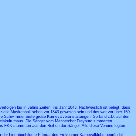
rfolgen bis in Jahns Zeiten, ins Jahr 1843. Nachweislich ist belegt, dass
izielle Maskenball schon vor 1843 gewesen sein und das war vor über 160
 die Schwimmer erste große Karnevalveranstaltungen. So fand z.B. auf dem
 Kreiskulturhaus. Die Sänger vom Männerchor Freyburg zimmerten
es FKK stammten aus den Reihen der Sänger. Alle diese Vereine legten
r der hier abgebildete Elferrat des Freyburger Karnevalklubs gegründet