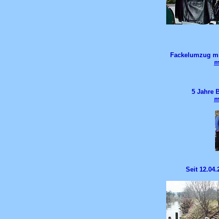
Fackelumzug mi
m
5 Jahre 
m
Seit 12.04.