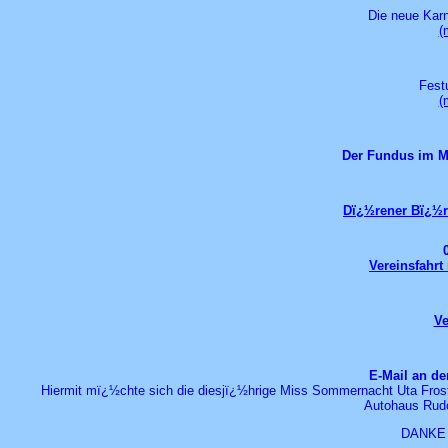
Die neue Karn
(
Fest
(
Der Fundus im Mit
Dï¿½rener Bï¿½r
Vereinsfahrt
Ve
E-Mail an de
Hiermit mï¿½chte sich die diesjï¿½hrige Miss Sommernacht Uta Fros
Autohaus Rudo
DANKE e