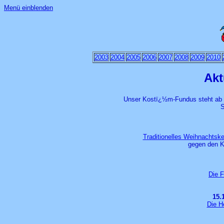
Menü einblenden
2003
2004
2005
2006
2007
2008
2009
2010
Akt
Unser Kostï¿½m-Fundus steht ab so
S
Traditionelles Weihnachtske
gegen den K
Die 
15.
Die H