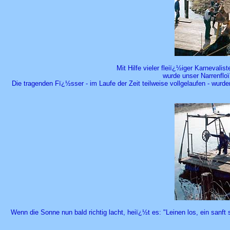
Mit Hilfe vieler fleiï¿½iger Karneval
wurde unser Narrenfloï
Die tragenden Fï¿½sser - im Laufe der Zeit teilweise vollgelaufen - wurden
Wenn die Sonne nun bald richtig lacht, heiï¿½t es: "Leinen los, ein sanf