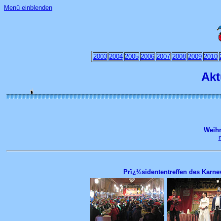
Menü einblenden
2003
2004
2005
2006
2007
2008
2009
2010
Akt
Weihn
Prï¿½sidententreffen des Karn