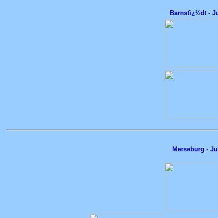
Barnstï¿½dt - J
Merseburg - Ju