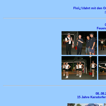
Floï¿½fahrt mit den O
Feuerw
08..08.
15 Jahre Karsdorfer