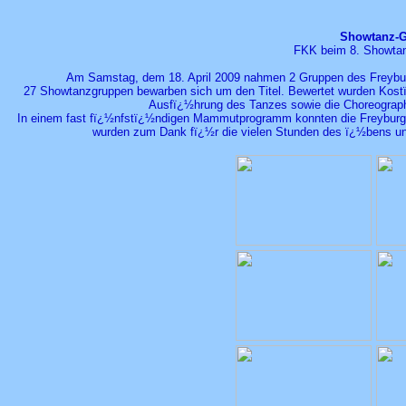
Showtanz-Gr
FKK beim 8. Showtanz
Am Samstag, dem 18. April 2009 nahmen 2 Gruppen des Freyburg
27 Showtanzgruppen bewarben sich um den Titel. Bewertet wurden Kostï¿½
Ausfï¿½hrung des Tanzes sowie die Choreographi
In einem fast fï¿½nfstï¿½ndigen Mammutprogramm konnten die Freybur
wurden zum Dank fï¿½r die vielen Stunden des ï¿½bens und