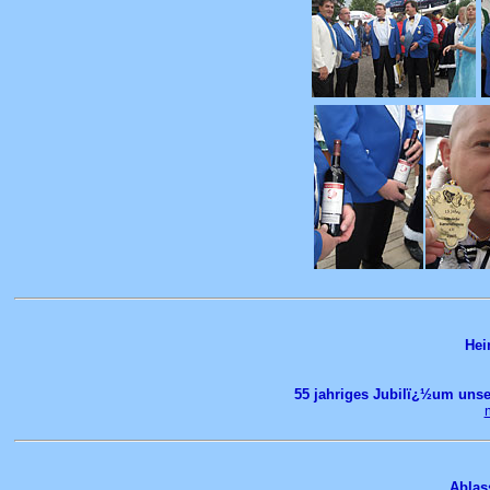
Hei
55 jahriges Jubilï¿½um uns
Ablas